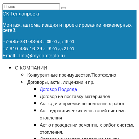
Перейти
Search
к
for:
СК Теплопроект
содержанию
Монтаж, автоматизация и проектирование инженерных
сетей.
+7-985-231-83-93
с 09-00 до 19-00
+7-910-435-16-29
с 19-00 до 21-00
Email - info@mydomteplo.ru
О КОМПАНИИ
Конкурентные преимущества/Портфолио
Договоры, акты, лицензии и пр.
Договор Подряда
Договор на поставку материалов
Акт сдачи-приемки выполненных работ
Акт гидравлических испытаний системы
отопления
Акт о проведении ремонтных работ системы
отопления.
Договор на монтаж отопления между