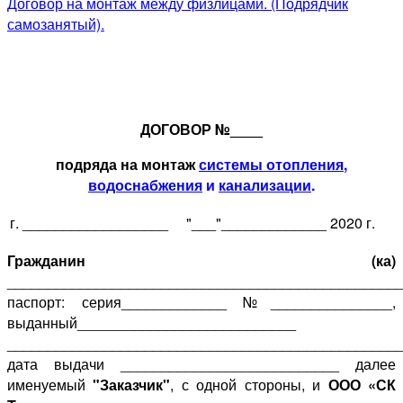
Договор на монтаж между физлицами. (Подрядчик
самозанятый).
ДОГОВОР №____
подряда на монтаж
системы отопления
,
водоснабжения
и
канализации
.
г. __________________
"___"_____________ 2020 г.
Гражданин (ка)
________________________________________________
паспорт: серия_____________ №_______________,
выданный___________________________
________________________________________________
дата выдачи ___________________________ далее
именуемый
"Заказчик"
, с одной стороны, и
ООО «СК